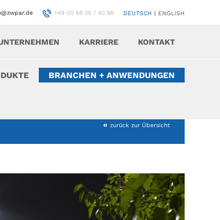
fo@zwpar.de
+49 (0) 68 35 / 40 96
DEUTSCH
|
ENGLISH
UNTERNEHMEN
KARRIERE
KONTAKT
ODUKTE
BRANCHEN + ANWENDUNGEN
«
zurück zur Übersicht