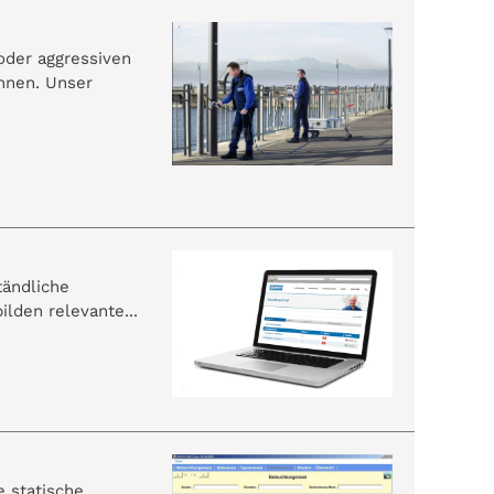
oder aggressiven
ennen. Unser
tändliche
lden relevante...
e statische